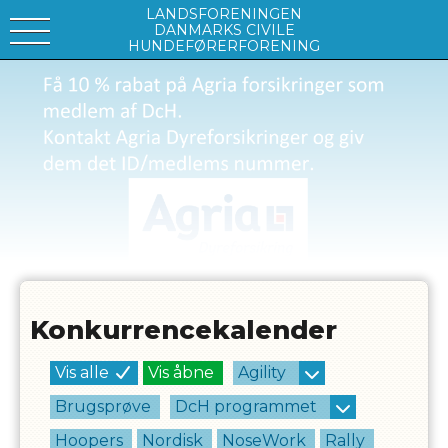
LANDSFORENINGEN
DANMARKS CIVILE
HUNDEFØRERFORENING
Konkurrencekalender
Vis alle
Vis åbne
Agility
Brugsprøve
DcH programmet
Hoopers
Nordisk
NoseWork
Rally