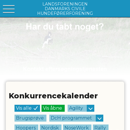
LANDSFORENINGEN
DANMARKS CIVILE
HUNDEFØRERFORENING
Konkurrencekalender
Vis alle
Vis åbne
Agility
Brugsprøve
DcH programmet
Hoopers
Nordisk
NoseWork
Rally