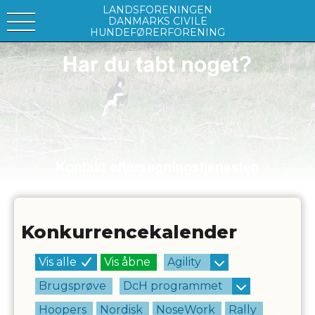
LANDSFORENINGEN
DANMARKS CIVILE
HUNDEFØRERFORENING
Konkurrencekalender
Vis alle
Vis åbne
Agility
Brugsprøve
DcH programmet
Hoopers
Nordisk
NoseWork
Rally