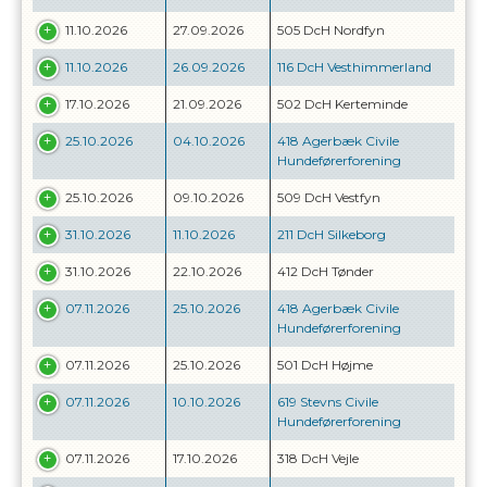
11.10.2026
27.09.2026
505 DcH Nordfyn
11.10.2026
26.09.2026
116 DcH Vesthimmerland
17.10.2026
21.09.2026
502 DcH Kerteminde
25.10.2026
04.10.2026
418 Agerbæk Civile
Hundeførerforening
25.10.2026
09.10.2026
509 DcH Vestfyn
31.10.2026
11.10.2026
211 DcH Silkeborg
31.10.2026
22.10.2026
412 DcH Tønder
07.11.2026
25.10.2026
418 Agerbæk Civile
Hundeførerforening
07.11.2026
25.10.2026
501 DcH Højme
07.11.2026
10.10.2026
619 Stevns Civile
Hundeførerforening
07.11.2026
17.10.2026
318 DcH Vejle