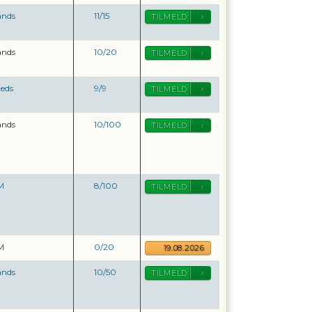
ands
11
/
15
TILMELD
ands
10
/
20
TILMELD
reds
9
/
9
TILMELD
ands
10
/
100
TILMELD
M
8
/
100
TILMELD
M
0
/
20
19.08.2026
ands
10
/
50
TILMELD