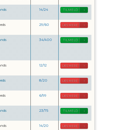
ands
14
/
24
TILMELD
reds
29
/
60
LÆS MERE
ands
34
/
400
TILMELD
ands
12
/
12
LÆS MERE
reds
8
/
20
LÆS MERE
reds
6
/
99
LÆS MERE
ands
23
/
75
TILMELD
ands
14
/
20
LÆS MERE