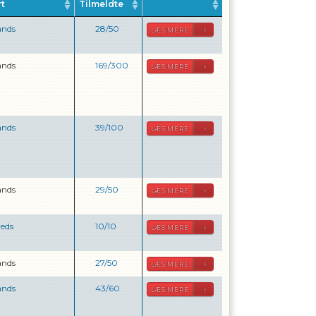
rt
Tilmeldte
ands
28
/
50
LÆS MERE
ands
169
/
300
LÆS MERE
ands
39
/
100
LÆS MERE
ands
29
/
50
LÆS MERE
reds
10
/
10
LÆS MERE
ands
27
/
50
LÆS MERE
ands
43
/
60
LÆS MERE