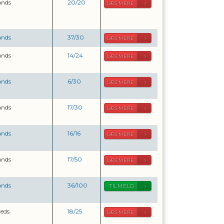
ands
20
/
20
LÆS MERE
ands
37
/
30
LÆS MERE
ands
14
/
24
LÆS MERE
ands
6
/
30
LÆS MERE
ands
17
/
30
LÆS MERE
ands
16
/
16
LÆS MERE
ands
17
/
50
LÆS MERE
ands
36
/
100
TILMELD
reds
18
/
25
LÆS MERE