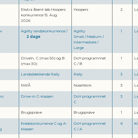
Ekstra åbent løb Hoopers
Hoopers
2
L
konkurrence 15. Aug.
2026
ev
Agility landskonkurrence
/
Agility
1
L
2 dage
Small
/
Medium
/
Intermediate
/
Large
DriveIn, C (max 50) og B
DcH programmet
1
L
(max 30)
C
/
B
Landsdækkende Rally
Rally
3
L
NWÅ
NoseWork
3
L
ro
Drive-in C-klassen
DcH programmet
3
L
C
Brugsprøve
Brugsprøve
1
L
Kredskonkurrence C og A-
DcH programmet
6
K
g
klassen
C
/
A