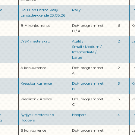
ed
DcH Han Herred Rally -
Rally
1
L
Landsdækkende 23.08.26
B-A konkurrence
DcH programmet
6
K
B
/
A
JYSK mesterskab
Agility
2
L
Small
/
Medium
/
Intermediate
/
Large
A konkurrence
DcH programmet
2
L
A
Kredskonkurrence
DcH programmet
3
K
B
Kredskonkurrence
DcH programmet
3
K
C
e
Sydjysk Mesterskab
Hoopers
4
L
g
Hoopers
v
B konkurrence
DcH programmet
4
L