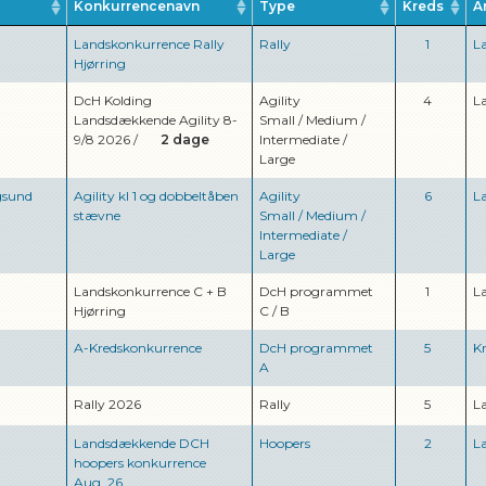
Konkurrencenavn
Type
Kreds
A
Landskonkurrence Rally
Rally
1
L
Hjørring
DcH Kolding
Agility
4
L
Landsdækkende Agility 8-
Small
/
Medium
/
9/8 2026
/
2 dage
Intermediate
/
Large
gsund
Agility kl 1 og dobbeltåben
Agility
6
L
stævne
Small
/
Medium
/
Intermediate
/
Large
Landskonkurrence C + B
DcH programmet
1
L
Hjørring
C
/
B
A-Kredskonkurrence
DcH programmet
5
K
A
Rally 2026
Rally
5
L
Landsdækkende DCH
Hoopers
2
L
hoopers konkurrence
Aug. 26