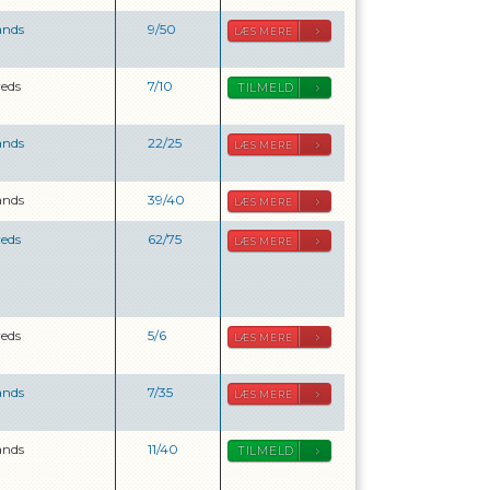
ands
9
/
50
LÆS MERE
reds
7
/
10
TILMELD
ands
22
/
25
LÆS MERE
ands
39
/
40
LÆS MERE
reds
62
/
75
LÆS MERE
reds
5
/
6
LÆS MERE
ands
7
/
35
LÆS MERE
ands
11
/
40
TILMELD