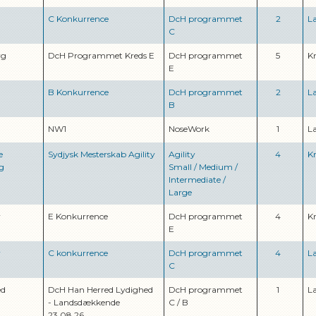
C Konkurrence
DcH programmet
2
L
C
rg
DcH Programmet Kreds E
DcH programmet
5
K
E
B Konkurrence
DcH programmet
2
L
B
NW1
NoseWork
1
L
e
Sydjysk Mesterskab Agility
Agility
4
K
g
Small
/
Medium
/
Intermediate
/
Large
v
E Konkurrence
DcH programmet
4
K
E
v
C konkurrence
DcH programmet
4
L
C
ed
DcH Han Herred Lydighed
DcH programmet
1
L
- Landsdækkende
C
/
B
23.08.26