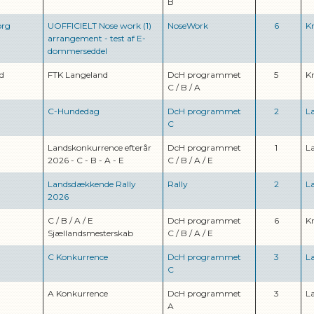
B
org
UOFFICIELT Nose work (1)
NoseWork
6
K
arrangement - test af E-
dommerseddel
d
FTK Langeland
DcH programmet
5
K
C
/
B
/
A
C-Hundedag
DcH programmet
2
L
C
Landskonkurrence efterår
DcH programmet
1
L
2026 - C - B - A - E
C
/
B
/
A
/
E
Landsdækkende Rally
Rally
2
L
2026
C / B / A / E
DcH programmet
6
K
Sjællandsmesterskab
C
/
B
/
A
/
E
C Konkurrence
DcH programmet
3
L
C
A Konkurrence
DcH programmet
3
L
A