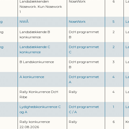
Landsdækkenden
NoseWork
6
L
Nosework. Kun Nosework
1
rg
NWÅ
NoseWork
5
L
ng
Landsdækkende B
DcH programmet
2
L
konkurrence.
B
ng
Landsdækkende C
DcH programmet
2
L
konkurrence
C
B Landskonkurrence
DcH programmet
3
L
B
A konkurrence
DcH programmet
4
L
A
Rally Konkurrence DcH
Rally
4
L
Ribe
Lydighedskonkurrence C
DcH programmet
1
L
og A
C
/
A
Rally konkurrence
Rally
6
K
22.08.2026