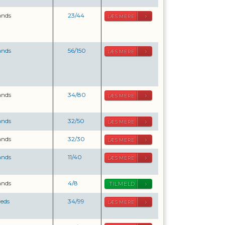
ands
23
/
44
LÆS MERE
ands
56
/
150
LÆS MERE
ands
34
/
80
LÆS MERE
ands
32
/
50
LÆS MERE
ands
32
/
30
LÆS MERE
ands
11
/
40
LÆS MERE
ands
4
/
8
TILMELD
reds
34
/
99
LÆS MERE