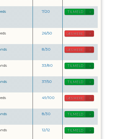
reds
7
/
20
TILMELD
reds
26
/
50
LÆS MERE
ands
8
/
30
LÆS MERE
ands
33
/
80
TILMELD
ands
37
/
50
TILMELD
reds
49
/
100
LÆS MERE
ands
8
/
30
TILMELD
ands
12
/
12
TILMELD