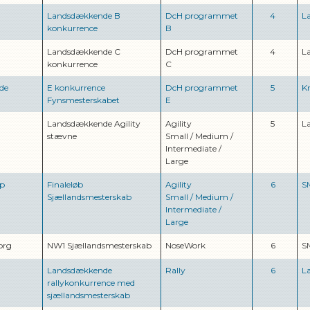
Landsdækkende B
DcH programmet
4
L
konkurrence
B
Landsdækkende C
DcH programmet
4
L
konkurrence
C
de
E konkurrence
DcH programmet
5
K
Fynsmesterskabet
E
Landsdækkende Agility
Agility
5
L
stævne
Small
/
Medium
/
Intermediate
/
Large
up
Finaleløb
Agility
6
S
Sjællandsmesterskab
Small
/
Medium
/
Intermediate
/
Large
org
NW1 Sjællandsmesterskab
NoseWork
6
S
Landsdækkende
Rally
6
L
rallykonkurrence med
sjællandsmesterskab