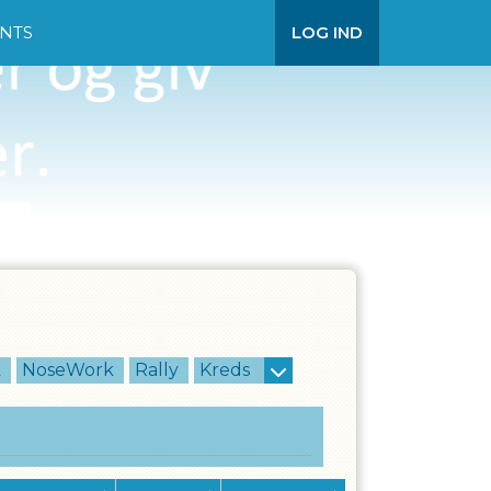
NTS
LOG IND
k
NoseWork
Rally
Kreds