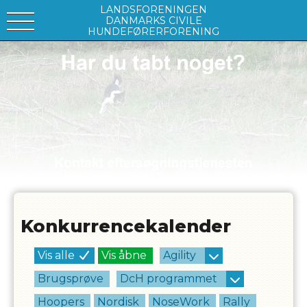
LANDSFORENINGEN
DANMARKS CIVILE
HUNDEFØRERFORENING
Konkurrencekalender
Vis alle
Vis åbne
Agility
Brugsprøve
DcH programmet
Hoopers
Nordisk
NoseWork
Rally