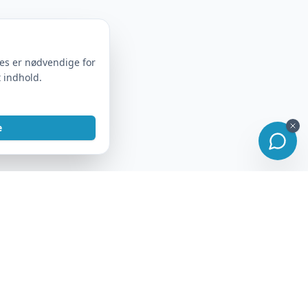
ies er nødvendige for
t indhold.
e