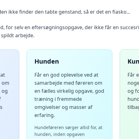
en ikke finder den tabte genstand, så er det en fiasko...
ord, for selv en eftersøgningsopgave, der ikke får en succesr
r spildt arbejde.
Hunden
Ku
 at
Får en god oplevelse ved at
Får 
n om
samarbejde med føreren om
noge
, og
en fælles virkelig opgave, god
og f
f
træning i fremmede
hund
es
omgivelser og masser af
tilba
erfaring.
Hundeføreren sørger altid for, at
hunden, inden opgaven