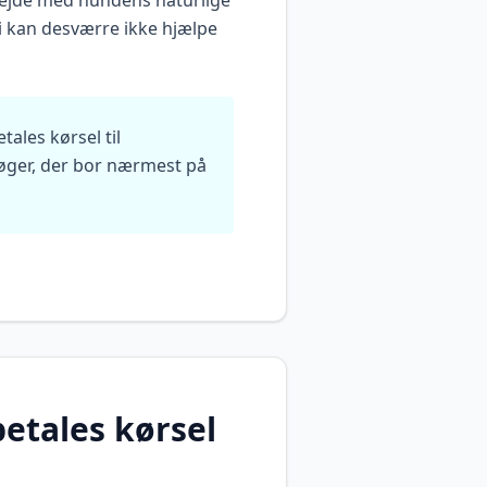
rbejde med hundens naturlige
i kan desværre ikke hjælpe
tales kørsel til
rsøger, der bor nærmest på
 betales kørsel