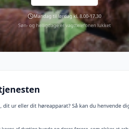
Mandag til lørdag kl. 8.00-17.30
Søn- og helligdage er vagttelefonen lukket
tjenesten
 dit ur eller dit høreapparat? Så kan du henvende dig