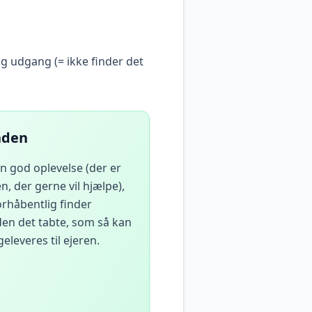
ig udgang (= ikke finder det
nden
en god oplevelse (der er
n, der gerne vil hjælpe),
orhåbentlig finder
en det tabte, som så kan
geleveres til ejeren.