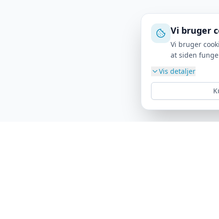
Vi bruger 
Vi bruger cook
at siden funge
Vis detaljer
K
LANDSFORENING