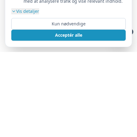
med at analysere trafik og vise relevant indhold.
Vis detaljer
Kun nødvendige
Acceptér alle
LANDSFORENING
DcH Bladet nr. 3 2026
DcH DM 2026 i Frederikshavn
Nordisk mesterskaber 2026 i Vejle (NOM2026)