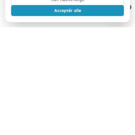
Acceptér alle
LANDSFORENING
DcH Bladet nr. 3 2026
DcH DM 2026 i Frederikshavn
Nordisk mesterskaber 2026 i Vejle (NOM2026)
Hund og Ulv
DcH Bladet nr. 2 2026