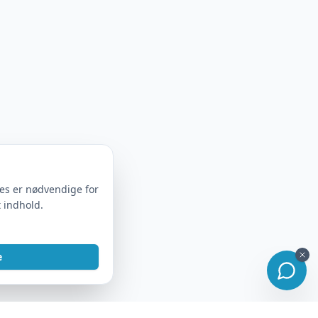
ies er nødvendige for
t indhold.
e