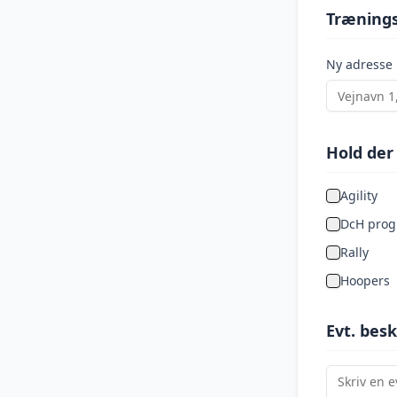
Træning
Ny adresse
Hold der
Agility
DcH pro
Rally
Hoopers
Evt. bes