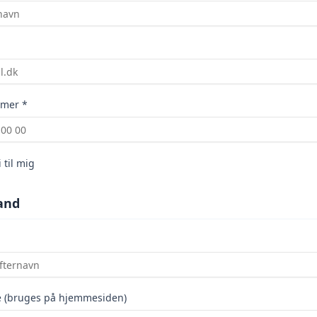
mer *
 til mig
and
e (bruges på hjemmesiden)