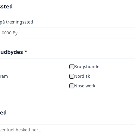
ssted
 på træningssted
 udbydes *
Brugshunde
gram
Nordisk
Nose work
ked