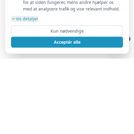
for at siden fungerer, mens andre hjælper os
med at analysere trafik og vise relevant indhold.
Vis detaljer
Kun nødvendige
Acceptér alle
LANDSFORENING
DcH Bladet nr. 3 2026
DcH DM 2026 i Frederikshavn